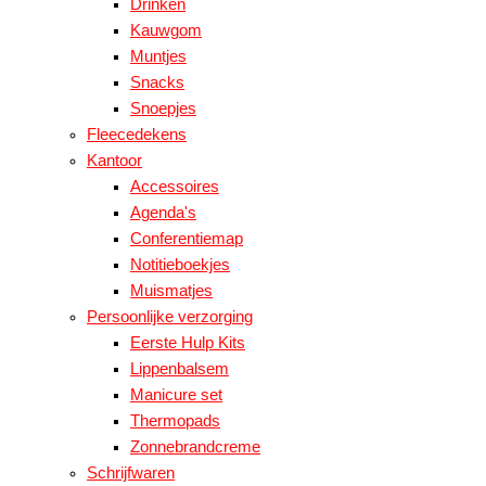
Drinken
Kauwgom
Muntjes
Snacks
Snoepjes
Fleecedekens
Kantoor
Accessoires
Agenda's
Conferentiemap
Notitieboekjes
Muismatjes
Persoonlijke verzorging
Eerste Hulp Kits
Lippenbalsem
Manicure set
Thermopads
Zonnebrandcreme
Schrijfwaren