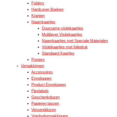
Folders
Hardcover Boeken
Kranten
Naamkaartjes
Duurzame visitekaartjes
Multilayer Visitekaartjes
Naamkaartjes met Speciale Materialen
Visitekaartjes met foliedruk
Standaard Kaartjes
Posters
Verpakkingen
Accessoires
Enveloppen
Product Enveloppen
Fleslabels
Geschenkdozen
Papieren tassen
Verzenddozen
Voedselverpakkingen