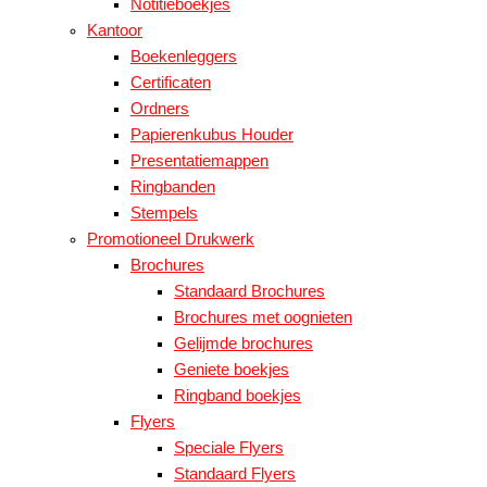
Notitieboekjes
Kantoor
Boekenleggers
Certificaten
Ordners
Papierenkubus Houder
Presentatiemappen
Ringbanden
Stempels
Promotioneel Drukwerk
Brochures
Standaard Brochures
Brochures met oognieten
Gelijmde brochures
Geniete boekjes
Ringband boekjes
Flyers
Speciale Flyers
Standaard Flyers