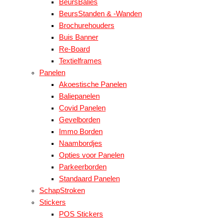
BeursBalies
BeursStanden & -Wanden
Brochurehouders
Buis Banner
Re-Board
Textielframes
Panelen
Akoestische Panelen
Baliepanelen
Covid Panelen
Gevelborden
Immo Borden
Naambordjes
Opties voor Panelen
Parkeerborden
Standaard Panelen
SchapStroken
Stickers
POS Stickers