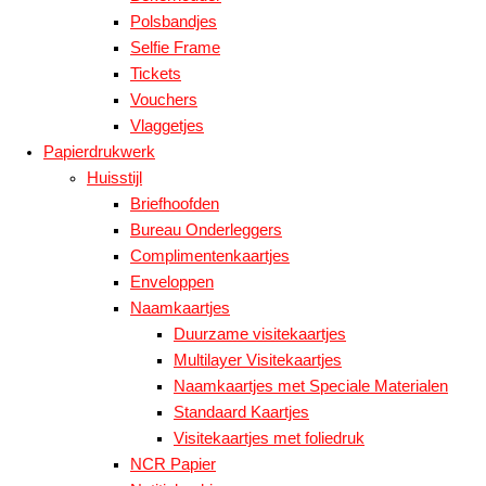
Polsbandjes
Selfie Frame
Tickets
Vouchers
Vlaggetjes
Papierdrukwerk
Huisstijl
Briefhoofden
Bureau Onderleggers
Complimentenkaartjes
Enveloppen
Naamkaartjes
Duurzame visitekaartjes
Multilayer Visitekaartjes
Naamkaartjes met Speciale Materialen
Standaard Kaartjes
Visitekaartjes met foliedruk
NCR Papier