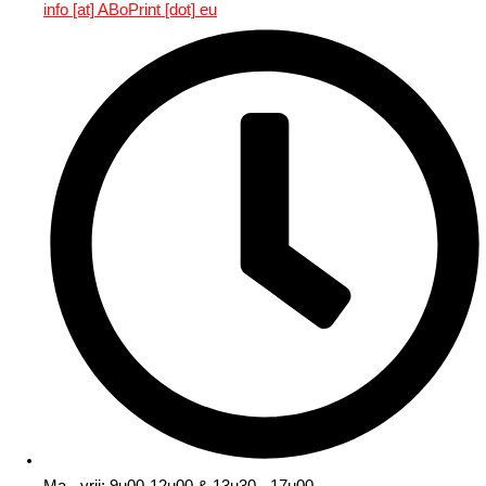
info [at] ABoPrint [dot] eu
Ma - vrij: 9u00-12u00 & 13u30 - 17u00