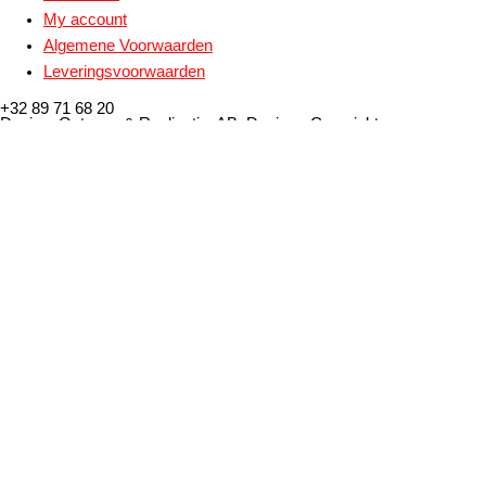
My account
Algemene Voorwaarden
Leveringsvoorwaarden
+32 89 71 68 20
Design, Ontwerp & Realisatie: ABoDesign - Copyright
2021@ABoPrint nv - All rights reserved.