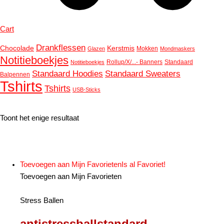
Cart
Drankflessen
Chocolade
Kerstmis
Mokken
Glazen
Mondmaskers
Notitieboekjes
Rollup/X/...- Banners
Standaard
Notitieboekjes
Standaard Hoodies
Standaard Sweaters
Balpennen
Tshirts
Tshirts
USB-Sticks
Toont het enige resultaat
Toevoegen aan Mijn Favorieten
Is al Favoriet!
Toevoegen aan Mijn Favorieten
Stress Ballen