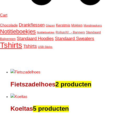
Cart
Drankflessen
Chocolade
Kerstmis
Mokken
Glazen
Mondmaskers
Notitieboekjes
Rollup/X/...- Banners
Standaard
Notitieboekjes
Standaard Hoodies
Standaard Sweaters
Balpennen
Tshirts
Tshirts
USB-Sticks
Fietszadelhoes
2 producten
Koeltas
5 producten