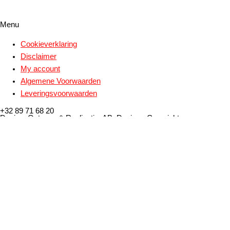
Menu
Cookieverklaring
Disclaimer
My account
Algemene Voorwaarden
Leveringsvoorwaarden
+32 89 71 68 20
Design, Ontwerp & Realisatie: ABoDesign - Copyright
2021@ABoPrint nv - All rights reserved.