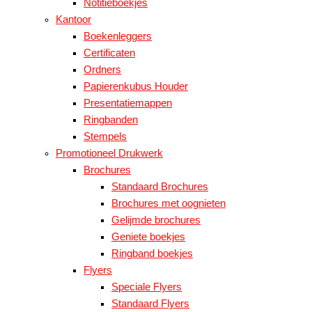
Notitieboekjes
Kantoor
Boekenleggers
Certificaten
Ordners
Papierenkubus Houder
Presentatiemappen
Ringbanden
Stempels
Promotioneel Drukwerk
Brochures
Standaard Brochures
Brochures met oognieten
Gelijmde brochures
Geniete boekjes
Ringband boekjes
Flyers
Speciale Flyers
Standaard Flyers