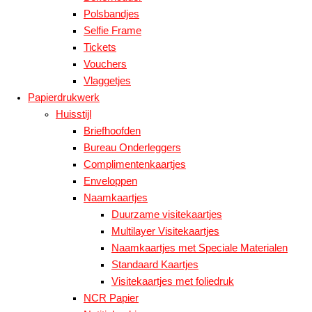
Polsbandjes
Selfie Frame
Tickets
Vouchers
Vlaggetjes
Papierdrukwerk
Huisstijl
Briefhoofden
Bureau Onderleggers
Complimentenkaartjes
Enveloppen
Naamkaartjes
Duurzame visitekaartjes
Multilayer Visitekaartjes
Naamkaartjes met Speciale Materialen
Standaard Kaartjes
Visitekaartjes met foliedruk
NCR Papier