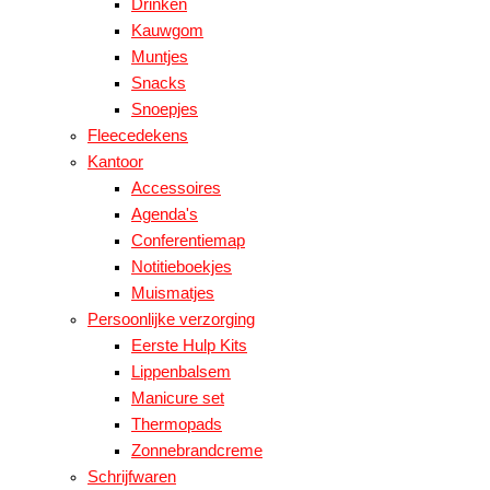
Drinken
Kauwgom
Muntjes
Snacks
Snoepjes
Fleecedekens
Kantoor
Accessoires
Agenda's
Conferentiemap
Notitieboekjes
Muismatjes
Persoonlijke verzorging
Eerste Hulp Kits
Lippenbalsem
Manicure set
Thermopads
Zonnebrandcreme
Schrijfwaren