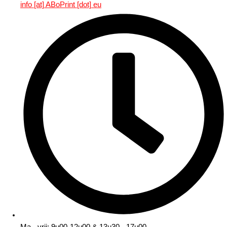
info [at] ABoPrint [dot] eu
Ma - vrij: 9u00-12u00 & 13u30 - 17u00