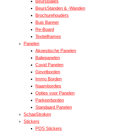
BeursBalies
BeursStanden & -Wanden
Brochurehouders
Buis Banner
Re-Board
Textielframes
Panelen
Akoestische Panelen
Baliepanelen
Covid Panelen
Gevelborden
Immo Borden
Naambordjes
Opties voor Panelen
Parkeerborden
Standaard Panelen
SchapStroken
Stickers
POS Stickers