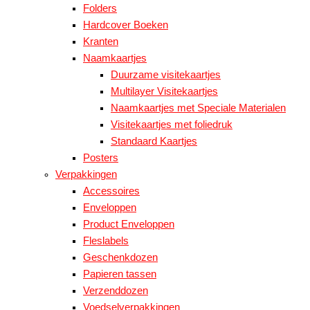
Folders
Hardcover Boeken
Kranten
Naamkaartjes
Duurzame visitekaartjes
Multilayer Visitekaartjes
Naamkaartjes met Speciale Materialen
Visitekaartjes met foliedruk
Standaard Kaartjes
Posters
Verpakkingen
Accessoires
Enveloppen
Product Enveloppen
Fleslabels
Geschenkdozen
Papieren tassen
Verzenddozen
Voedselverpakkingen