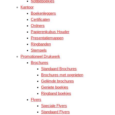
Notitieboekjes
Kantoor
Boekenleggers
Certificaten
Ordners
Papierenkubus Houder
Presentatiemappen
Ringbanden
Stempels
Promotioneel Drukwerk
Brochures
Standaard Brochures
Brochures met oognieten
Gelijmde brochures
Geniete boekjes
Ringband boekjes
Flyers
Speciale Flyers
Standaard Flyers