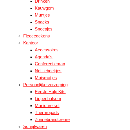
Drinken
Kauwgom
Muntjes
Snacks
Snoepjes
Fleecedekens
Kantoor
Accessoires
Agenda's
Conferentiemap
Notitieboekjes
Muismatjes
Persoonlijke verzorging
Eerste Hulp Kits
Lippenbalsem
Manicure set
Thermopads
Zonnebrandcreme
Schrijfwaren