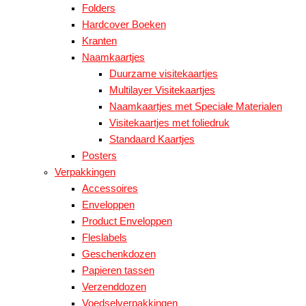
Folders
Hardcover Boeken
Kranten
Naamkaartjes
Duurzame visitekaartjes
Multilayer Visitekaartjes
Naamkaartjes met Speciale Materialen
Visitekaartjes met foliedruk
Standaard Kaartjes
Posters
Verpakkingen
Accessoires
Enveloppen
Product Enveloppen
Fleslabels
Geschenkdozen
Papieren tassen
Verzenddozen
Voedselverpakkingen