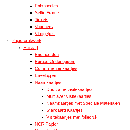
Polsbandjes
Selfie Frame
Tickets
Vouchers
Vlaggetjes
Papierdrukwerk
Huisstijl
Briefhoofden
Bureau Onderleggers
Complimentenkaartjes
Enveloppen
Naamkaartjes
Duurzame visitekaartjes
Multilayer Visitekaartjes
Naamkaartjes met Speciale Materialen
Standaard Kaartjes
Visitekaartjes met foliedruk
NCR Papier