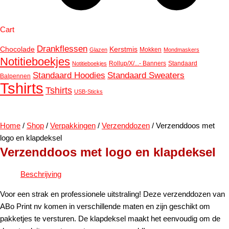
Cart
Drankflessen
Chocolade
Kerstmis
Mokken
Glazen
Mondmaskers
Notitieboekjes
Rollup/X/...- Banners
Standaard
Notitieboekjes
Standaard Hoodies
Standaard Sweaters
Balpennen
Tshirts
Tshirts
USB-Sticks
Home
/
Shop
/
Verpakkingen
/
Verzenddozen
/ Verzenddoos met
logo en klapdeksel
Verzenddoos met logo en klapdeksel
Beschrijving
Voor een strak en professionele uitstraling! Deze verzenddozen van
ABo Print nv komen in verschillende maten en zijn geschikt om
pakketjes te versturen. De klapdeksel maakt het eenvoudig om de