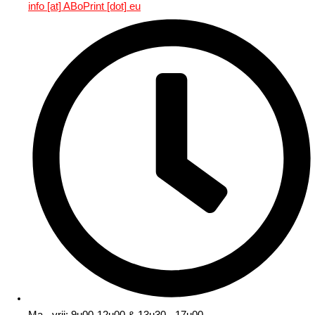
info [at] ABoPrint [dot] eu
Ma - vrij: 9u00-12u00 & 13u30 - 17u00