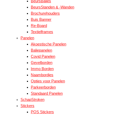
BeursBalies
BeursStanden & -Wanden
Brochurehouders
Buis Banner
Re-Board
Textielframes
Panelen
Akoestische Panelen
Baliepanelen
Covid Panelen
Gevelborden
Immo Borden
Naambordjes
Opties voor Panelen
Parkeerborden
Standaard Panelen
SchapStroken
Stickers
POS Stickers